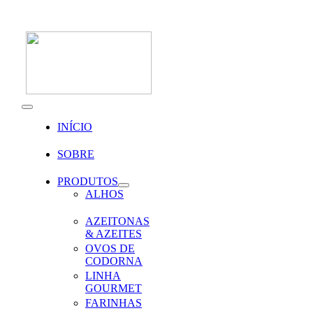
Skip
to
content
Toggle
Navigation
INÍCIO
SOBRE
PRODUTOS
ALHOS
AZEITONAS
& AZEITES
OVOS DE
CODORNA
LINHA
GOURMET
FARINHAS