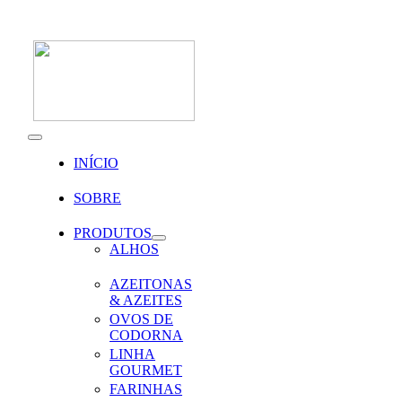
Skip
to
content
Toggle
Navigation
INÍCIO
SOBRE
PRODUTOS
ALHOS
AZEITONAS
& AZEITES
OVOS DE
CODORNA
LINHA
GOURMET
FARINHAS