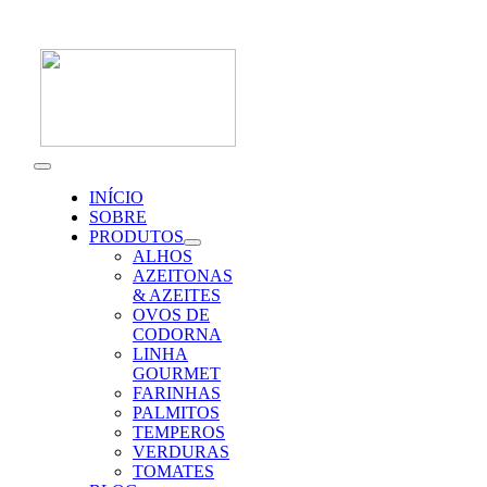
Skip
to
content
Toggle
Navigation
INÍCIO
SOBRE
PRODUTOS
ALHOS
AZEITONAS
& AZEITES
OVOS DE
CODORNA
LINHA
GOURMET
FARINHAS
PALMITOS
TEMPEROS
VERDURAS
TOMATES