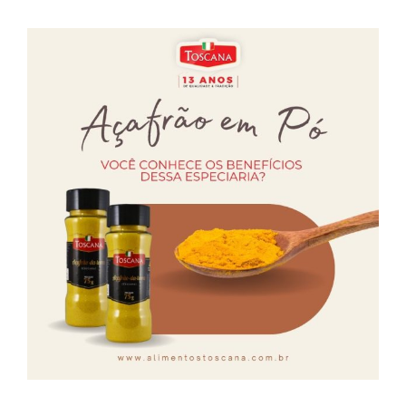
Farinhas
Palmitos
Temperos
Verduras
Tomates