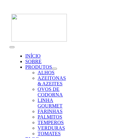
Skip
to
content
Toggle
Navigation
INÍCIO
SOBRE
PRODUTOS
ALHOS
AZEITONAS
& AZEITES
OVOS DE
CODORNA
LINHA
GOURMET
FARINHAS
PALMITOS
TEMPEROS
VERDURAS
TOMATES