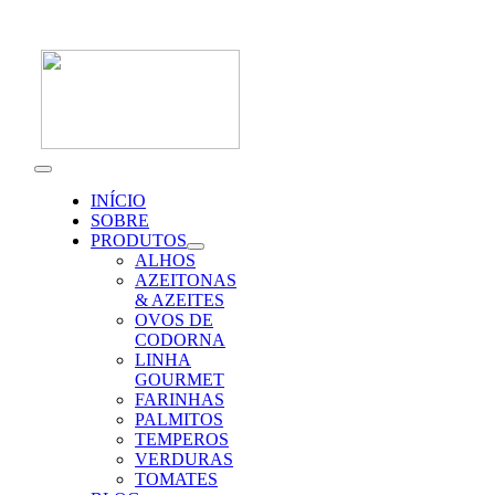
Skip
to
content
Toggle
Navigation
INÍCIO
SOBRE
PRODUTOS
ALHOS
AZEITONAS
& AZEITES
OVOS DE
CODORNA
LINHA
GOURMET
FARINHAS
PALMITOS
TEMPEROS
VERDURAS
TOMATES