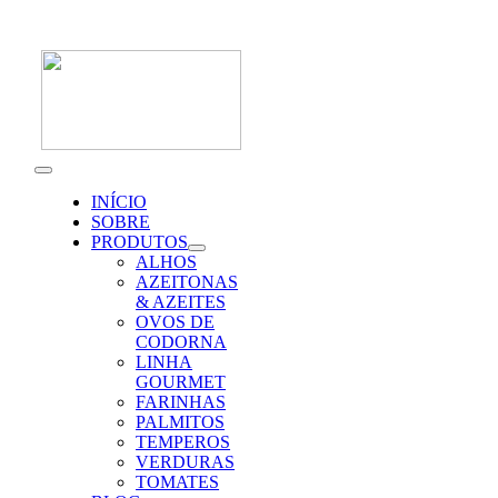
Skip
to
content
Toggle
Navigation
INÍCIO
SOBRE
PRODUTOS
ALHOS
AZEITONAS
& AZEITES
OVOS DE
CODORNA
LINHA
GOURMET
FARINHAS
PALMITOS
TEMPEROS
VERDURAS
TOMATES