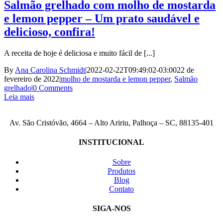
Salmão grelhado com molho de mostarda
e lemon pepper – Um prato saudável e
delicioso, confira!
A receita de hoje é deliciosa e muito fácil de [...]
By
Ana Carolina Schmidt
|
2022-02-22T09:49:02-03:00
22 de
fevereiro de 2022
|
molho de mostarda e lemon pepper
,
Salmão
grelhado
|
0 Comments
Leia mais
Av. São Cristóvão, 4664 – Alto Aririu, Palhoça – SC, 88135-401
INSTITUCIONAL
Sobre
Produtos
Blog
Contato
SIGA-NOS