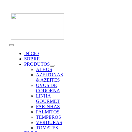
Skip
to
content
Toggle
Navigation
INÍCIO
SOBRE
PRODUTOS
ALHOS
AZEITONAS
& AZEITES
OVOS DE
CODORNA
LINHA
GOURMET
FARINHAS
PALMITOS
TEMPEROS
VERDURAS
TOMATES