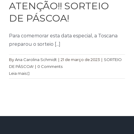
ATENÇÃO!! SORTEIO
Temperos
DE PÁSCOA!
Verduras
Tomates
Para comemorar esta data especial, a Toscana
preparou o sorteio [...]
By
Ana Carolina Schmidt
|
21 de março de 2023
|
SORTEIO
DE PÁSCOA!
|
0 Comments
Leia mais