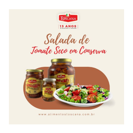
Farinhas
Palmitos
Temperos
Verduras
Tomates