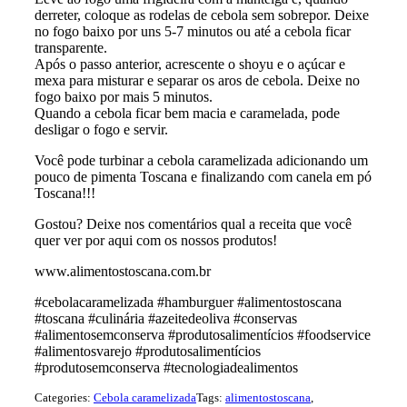
derreter, coloque as rodelas de cebola sem sobrepor. Deixe
no fogo baixo por uns 5-7 minutos ou até a cebola ficar
transparente.
Após o passo anterior, acrescente o shoyu e o açúcar e
mexa para misturar e separar os aros de cebola. Deixe no
fogo baixo por mais 5 minutos.
Quando a cebola ficar bem macia e caramelada, pode
desligar o fogo e servir.
Você pode turbinar a cebola caramelizada adicionando um
pouco de pimenta Toscana e finalizando com canela em pó
Toscana!!!
Gostou? Deixe nos comentários qual a receita que você
quer ver por aqui com os nossos produtos!
www.alimentostoscana.com.br
#cebolacaramelizada #hamburguer #alimentostoscana
#toscana #culinária #azeitedeoliva #conservas
#alimentosemconserva #produtosalimentícios #foodservice
#alimentosvarejo #produtosalimentícios
#produtosemconserva #tecnologiadealimentos
Categories:
Cebola caramelizada
Tags:
alimentostoscana
,