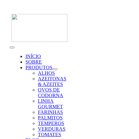
Skip
to
content
Toggle
Navigation
INÍCIO
SOBRE
PRODUTOS
ALHOS
AZEITONAS
& AZEITES
OVOS DE
CODORNA
LINHA
GOURMET
FARINHAS
PALMITOS
TEMPEROS
VERDURAS
TOMATES