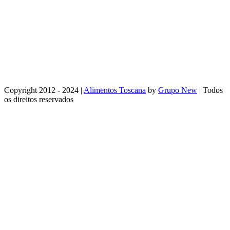
Copyright 2012 - 2024 |
Alimentos Toscana
by
Grupo New
| Todos
os direitos reservados
Facebook
Instagram
Email
WhatsApp
Go
to
Top