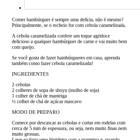
Comer hambúrguer é sempre uma delícia, não é mesmo?
Principalmente, se o recheio for com cebola caramelizada.
A cebola caramelizada confere um toque agridoce
delicioso a qualquer hambúrguer de carne e vai muito bem
com queijo.
Se você gosta de fazer hambúrgueres em casa, aprenda
também como fazer cebola caramelizada!
INGREDIENTES
2 cebolas
2 colheres de sopa de shoyu (molho de soja)
1 colher de chá de manteiga
½ colher de chá de açúcar mascavo
MODO DE PREPARO
Comece por descascar as cebolas e cortar em rodelas com
cerca de 5 mm de espessura, ou seja, nem muito finas nem
muito grossas.
Leve ao fogo uma frigideira com a manteiga e, quando