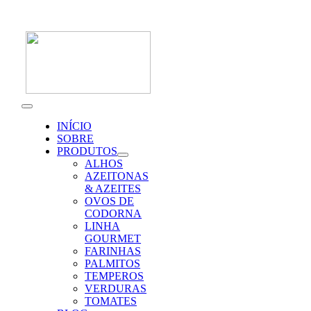
Skip
to
content
Toggle
Navigation
INÍCIO
SOBRE
PRODUTOS
ALHOS
AZEITONAS
& AZEITES
OVOS DE
CODORNA
LINHA
GOURMET
FARINHAS
PALMITOS
TEMPEROS
VERDURAS
TOMATES