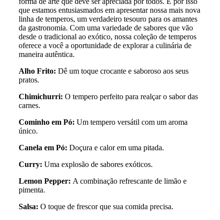
forma de arte que deve ser apreciada por todos. É por isso
que estamos entusiasmados em apresentar nossa mais nova
linha de temperos, um verdadeiro tesouro para os amantes
da gastronomia. Com uma variedade de sabores que vão
desde o tradicional ao exótico, nossa coleção de temperos
oferece a você a oportunidade de explorar a culinária de
maneira autêntica.
Alho Frito:
Dê um toque crocante e saboroso aos seus
pratos.
Chimichurri:
O tempero perfeito para realçar o sabor das
carnes.
Cominho em Pó:
Um tempero versátil com um aroma
único.
Canela em Pó:
Doçura e calor em uma pitada.
Curry:
Uma explosão de sabores exóticos.
Lemon Pepper:
A combinação refrescante de limão e
pimenta.
Salsa:
O toque de frescor que sua comida precisa.