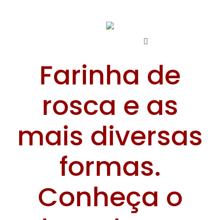
Skip
to
content
Toggle
Navigation
INÍCIO
Farinha de
SOBRE
rosca e as
PRODUTOS
Alhos
BLOG
mais diversas
Azeitonas & Azeites
CONTATO
formas.
Search
Ovos de Codorna
for:
Linha Gourmet
Conheça o
Farinhas
Palmitos