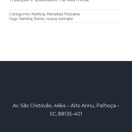
Categories:
Notícia
,
Receitas Toscana
Tags:
farinha
,
forno
,
rosca
,
tomate
Av. São Cristóvão, 4664 – Alto Aririu, Palhoça –
SC, 88135-401