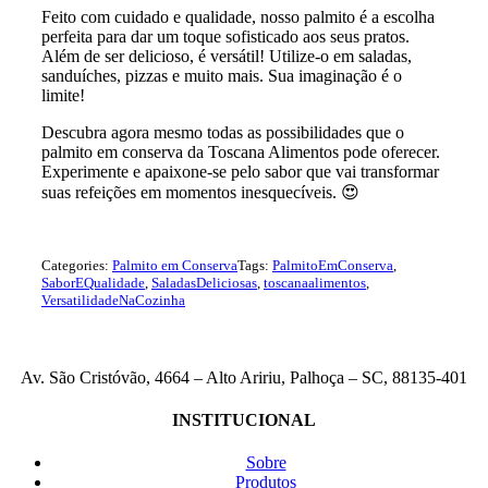
Feito com cuidado e qualidade, nosso palmito é a escolha
perfeita para dar um toque sofisticado aos seus pratos.
Além de ser delicioso, é versátil! Utilize-o em saladas,
sanduíches, pizzas e muito mais. Sua imaginação é o
limite!
Descubra agora mesmo todas as possibilidades que o
palmito em conserva da Toscana Alimentos pode oferecer.
Experimente e apaixone-se pelo sabor que vai transformar
suas refeições em momentos inesquecíveis. 😍
Categories:
Palmito em Conserva
Tags:
PalmitoEmConserva
,
SaborEQualidade
,
SaladasDeliciosas
,
toscanaalimentos
,
VersatilidadeNaCozinha
Av. São Cristóvão, 4664 – Alto Aririu, Palhoça – SC, 88135-401
INSTITUCIONAL
Sobre
Produtos