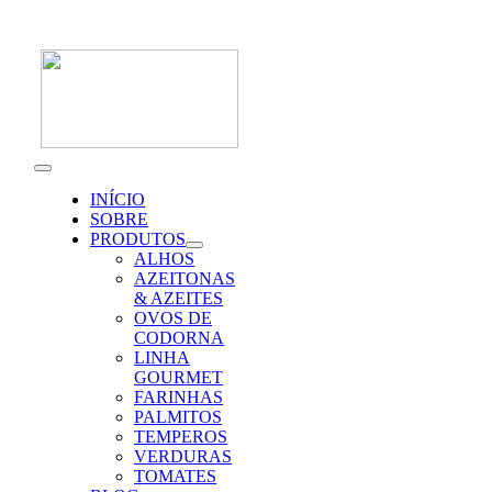
Skip
to
content
Toggle
Navigation
INÍCIO
SOBRE
PRODUTOS
ALHOS
AZEITONAS
& AZEITES
OVOS DE
CODORNA
LINHA
GOURMET
FARINHAS
PALMITOS
TEMPEROS
VERDURAS
TOMATES