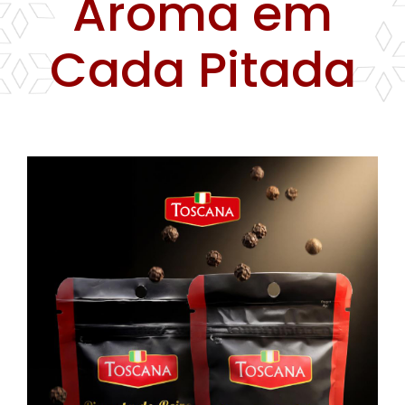
Aroma em
Farinhas
Cada Pitada
Palmitos
Temperos
Verduras
Tomates