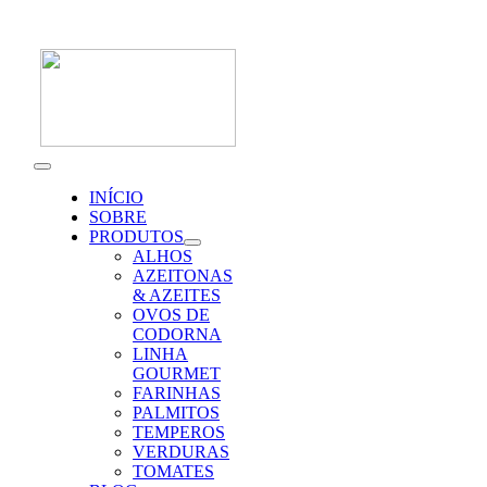
Skip
to
content
Toggle
Navigation
INÍCIO
SOBRE
PRODUTOS
ALHOS
AZEITONAS
& AZEITES
OVOS DE
CODORNA
LINHA
GOURMET
FARINHAS
PALMITOS
TEMPEROS
VERDURAS
TOMATES