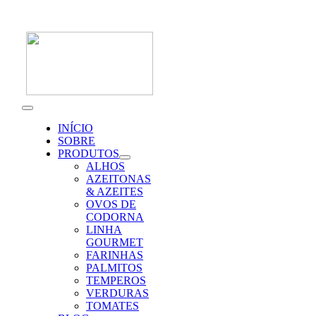
Skip
to
content
Toggle
Navigation
INÍCIO
SOBRE
PRODUTOS
ALHOS
AZEITONAS
& AZEITES
OVOS DE
CODORNA
LINHA
GOURMET
FARINHAS
PALMITOS
TEMPEROS
VERDURAS
TOMATES