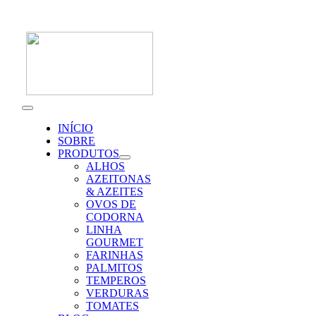
Skip
to
content
Toggle
Navigation
INÍCIO
SOBRE
PRODUTOS
ALHOS
AZEITONAS
& AZEITES
OVOS DE
CODORNA
LINHA
GOURMET
FARINHAS
PALMITOS
TEMPEROS
VERDURAS
TOMATES