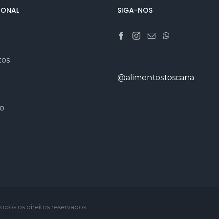
IONAL
SIGA-NOS
tos
@alimentostoscana
o
Todos os direitos reservados