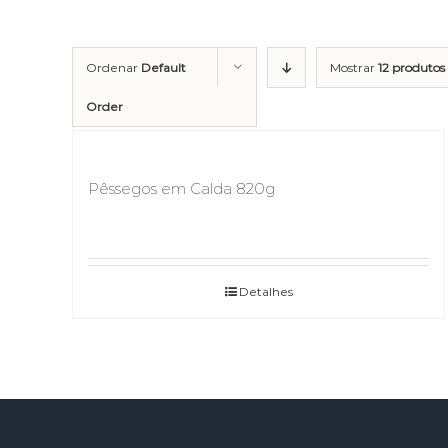
Ordenar
Default
Mostrar
12 produtos
Order
Pêssegos em Calda 820g
Detalhes