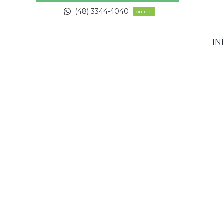
Skip
(48) 3344-4040
online
to
content
IN