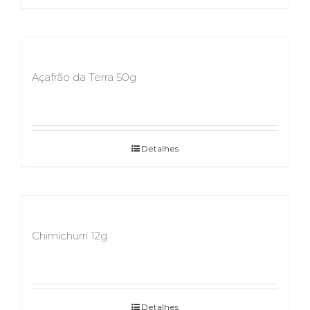
Açafrão da Terra 50g
Detalhes
Chimichurri 12g
Detalhes