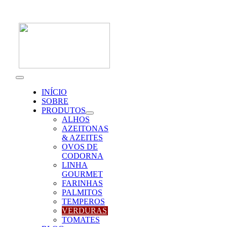
Skip
to
content
Toggle
Navigation
INÍCIO
SOBRE
PRODUTOS
ALHOS
AZEITONAS
& AZEITES
OVOS DE
CODORNA
LINHA
GOURMET
FARINHAS
PALMITOS
TEMPEROS
VERDURAS
TOMATES