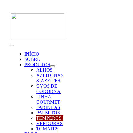
Skip
to
content
Toggle
Navigation
INÍCIO
SOBRE
PRODUTOS
ALHOS
AZEITONAS
& AZEITES
OVOS DE
CODORNA
LINHA
GOURMET
FARINHAS
PALMITOS
TEMPEROS
VERDURAS
TOMATES