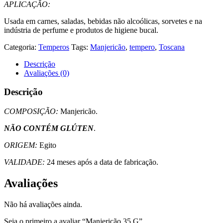
APLICAÇÃO:
Usada em carnes, saladas, bebidas não alcoólicas, sorvetes e na
indústria de perfume e produtos de higiene bucal.
Categoria:
Temperos
Tags:
Manjericão
,
tempero
,
Toscana
Descrição
Avaliações (0)
Descrição
COMPOSIÇÃO:
Manjericão.
NÃO CONTÉM GLÚTEN
.
ORIGEM:
Egito
VALIDADE:
24 meses após a data de fabricação.
Avaliações
Não há avaliações ainda.
Seja o primeiro a avaliar “Manjericão 35 G”