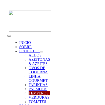
Skip
to
content
Toggle
Navigation
INÍCIO
SOBRE
PRODUTOS
ALHOS
AZEITONAS
& AZEITES
OVOS DE
CODORNA
LINHA
GOURMET
FARINHAS
PALMITOS
TEMPEROS
VERDURAS
TOMATES