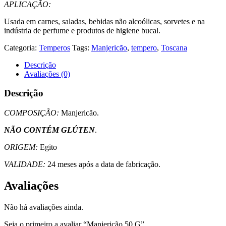
APLICAÇÃO:
Usada em carnes, saladas, bebidas não alcoólicas, sorvetes e na
indústria de perfume e produtos de higiene bucal.
Categoria:
Temperos
Tags:
Manjericão
,
tempero
,
Toscana
Descrição
Avaliações (0)
Descrição
COMPOSIÇÃO:
Manjericão.
NÃO CONTÉM GLÚTEN
.
ORIGEM:
Egito
VALIDADE:
24 meses após a data de fabricação.
Avaliações
Não há avaliações ainda.
Seja o primeiro a avaliar “Manjericão 50 G”