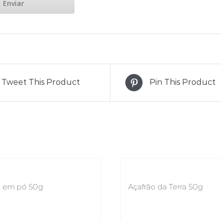
Tweet This Product
Pin This Product
a em pó 50g
Açafrão da Terra 50g