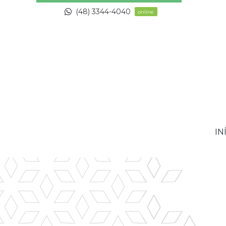
Skip
(48) 3344-4040
online
to
content
IN