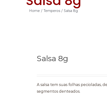
Salsa 8g
Home
/
Temperos
/
Salsa 8g
Salsa 8g
A salsa tem suas folhas pecioladas, d
segmentos denteados.