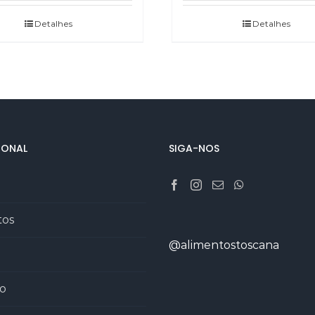
Detalhes
Detalhes
IONAL
SIGA-NOS
tos
@alimentostoscana
o