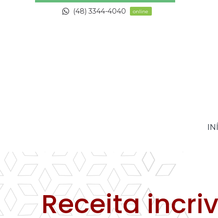
Skip
(48) 3344-4040
online
to
content
IN
Receita incr