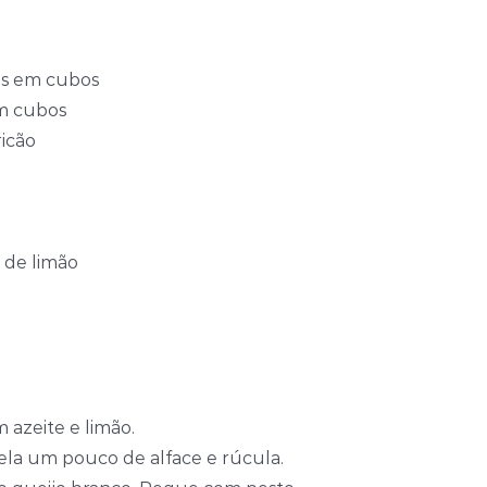
os em cubos
em cubos
icão
 de limão
azeite e limão.
ela um pouco de alface e rúcula.