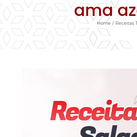
ama az
Home
/
Receitas 