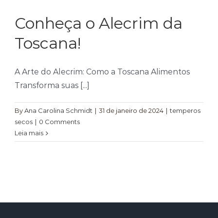
Temperos
Conheça o Alecrim da
Verduras
Toscana!
Tomates
A Arte do Alecrim: Como a Toscana Alimentos
Transforma suas [...]
By
Ana Carolina Schmidt
|
31 de janeiro de 2024
|
temperos
secos
|
0 Comments
Leia mais