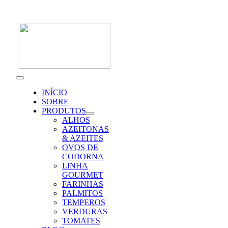
Skip
to
content
Toggle
Navigation
INÍCIO
SOBRE
PRODUTOS
ALHOS
AZEITONAS
& AZEITES
OVOS DE
CODORNA
LINHA
GOURMET
FARINHAS
PALMITOS
TEMPEROS
VERDURAS
TOMATES