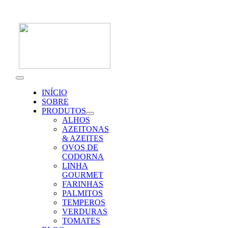
Skip
to
content
Toggle
Navigation
INÍCIO
SOBRE
PRODUTOS
ALHOS
AZEITONAS
& AZEITES
OVOS DE
CODORNA
LINHA
GOURMET
FARINHAS
PALMITOS
TEMPEROS
VERDURAS
TOMATES