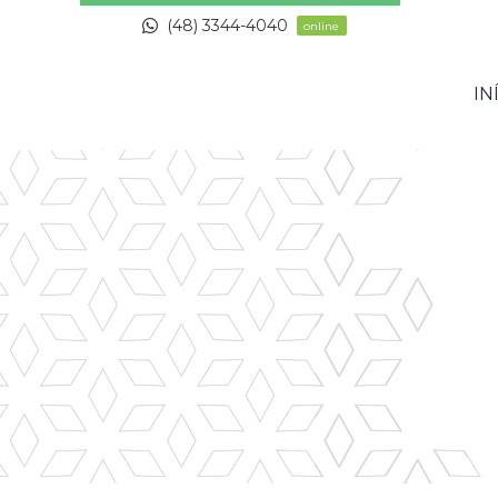
Skip
(48) 3344-4040
online
to
content
IN