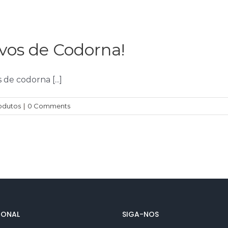
vos de Codorna!
de codorna [...]
odutos
|
0 Comments
IONAL
SIGA-NOS