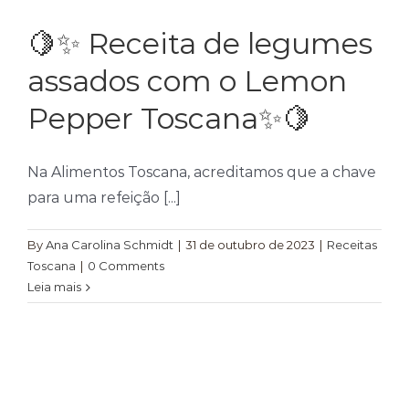
Temperos
🍋✨ Receita de legumes
Verduras
assados com o Lemon
Tomates
Pepper Toscana✨🍋
Na Alimentos Toscana, acreditamos que a chave
para uma refeição [...]
By
Ana Carolina Schmidt
|
31 de outubro de 2023
|
Receitas
Toscana
|
0 Comments
Leia mais