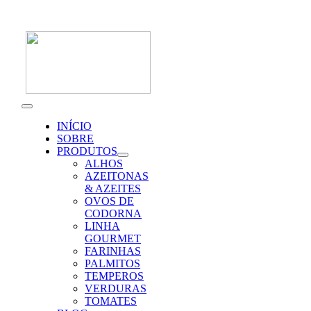
Skip
to
content
Toggle
Navigation
INÍCIO
SOBRE
PRODUTOS
ALHOS
AZEITONAS
& AZEITES
OVOS DE
CODORNA
LINHA
GOURMET
FARINHAS
PALMITOS
TEMPEROS
VERDURAS
TOMATES