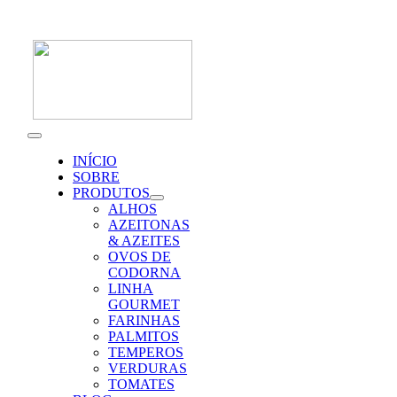
Skip
to
content
Toggle
Navigation
INÍCIO
SOBRE
PRODUTOS
ALHOS
AZEITONAS
& AZEITES
OVOS DE
CODORNA
LINHA
GOURMET
FARINHAS
PALMITOS
TEMPEROS
VERDURAS
TOMATES