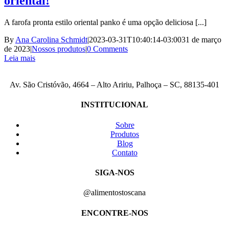
oriental!
A farofa pronta estilo oriental panko é uma opção deliciosa [...]
By
Ana Carolina Schmidt
|
2023-03-31T10:40:14-03:00
31 de março
de 2023
|
Nossos produtos
|
0 Comments
Leia mais
Av. São Cristóvão, 4664 – Alto Aririu, Palhoça – SC, 88135-401
INSTITUCIONAL
Sobre
Produtos
Blog
Contato
SIGA-NOS
@alimentostoscana
ENCONTRE-NOS