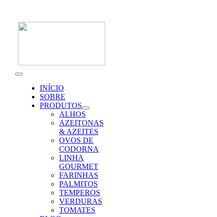
Skip
to
content
Toggle
Navigation
INÍCIO
SOBRE
PRODUTOS
ALHOS
AZEITONAS
& AZEITES
OVOS DE
CODORNA
LINHA
GOURMET
FARINHAS
PALMITOS
TEMPEROS
VERDURAS
TOMATES