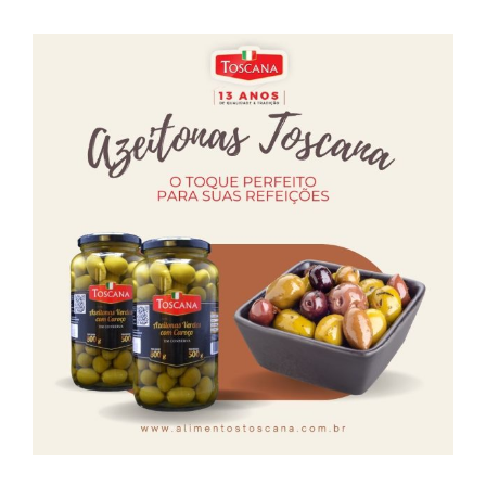
Farinhas
Palmitos
Temperos
Verduras
Tomates