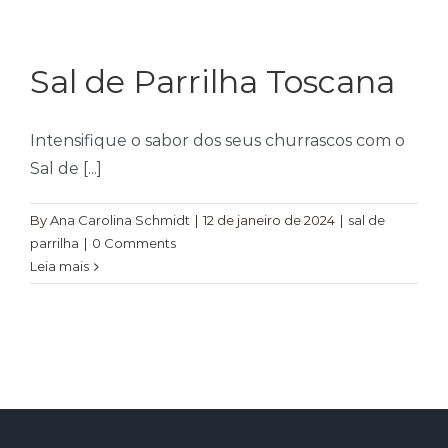
Farinhas
Palmitos
Sal de Parrilha Toscana
Temperos
Verduras
Intensifique o sabor dos seus churrascos com o
Sal de [...]
Tomates
By
Ana Carolina Schmidt
|
12 de janeiro de 2024
|
sal de
parrilha
|
0 Comments
Leia mais