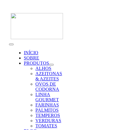
Skip
to
content
Toggle
Navigation
INÍCIO
SOBRE
PRODUTOS
ALHOS
AZEITONAS
& AZEITES
OVOS DE
CODORNA
LINHA
GOURMET
FARINHAS
PALMITOS
TEMPEROS
VERDURAS
TOMATES