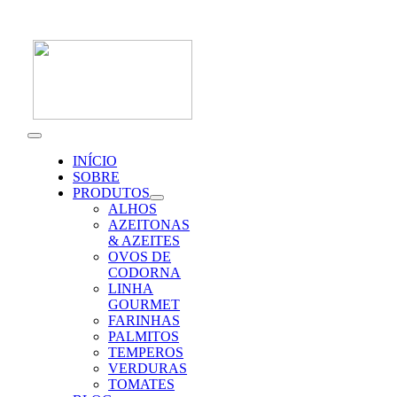
Skip
to
content
Toggle
Navigation
INÍCIO
SOBRE
PRODUTOS
ALHOS
AZEITONAS
& AZEITES
OVOS DE
CODORNA
LINHA
GOURMET
FARINHAS
PALMITOS
TEMPEROS
VERDURAS
TOMATES