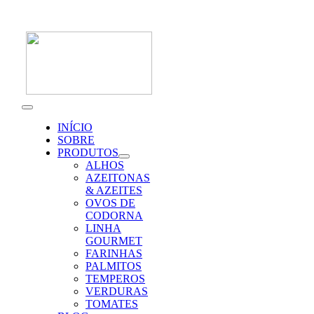
Skip
to
content
Toggle
Navigation
INÍCIO
SOBRE
PRODUTOS
ALHOS
AZEITONAS
& AZEITES
OVOS DE
CODORNA
LINHA
GOURMET
FARINHAS
PALMITOS
TEMPEROS
VERDURAS
TOMATES