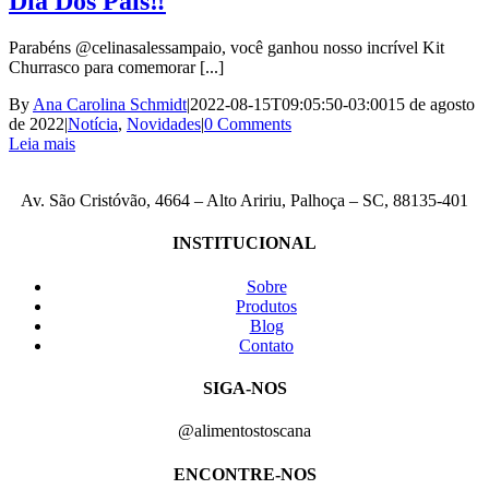
Dia Dos Pais‼️
Parabéns @celinasalessampaio, você ganhou nosso incrível Kit
Churrasco para comemorar [...]
By
Ana Carolina Schmidt
|
2022-08-15T09:05:50-03:00
15 de agosto
de 2022
|
Notícia
,
Novidades
|
0 Comments
Leia mais
Av. São Cristóvão, 4664 – Alto Aririu, Palhoça – SC, 88135-401
INSTITUCIONAL
Sobre
Produtos
Blog
Contato
SIGA-NOS
@alimentostoscana
ENCONTRE-NOS