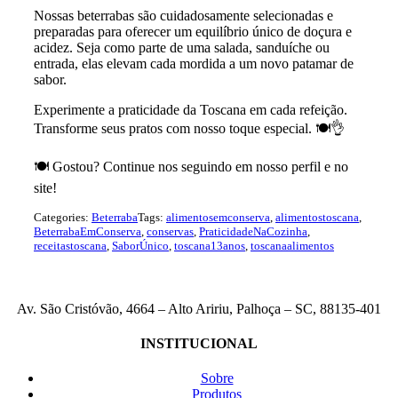
Nossas beterrabas são cuidadosamente selecionadas e
preparadas para oferecer um equilíbrio único de doçura e
acidez. Seja como parte de uma salada, sanduíche ou
entrada, elas elevam cada mordida a um novo patamar de
sabor.
Experimente a praticidade da Toscana em cada refeição.
Transforme seus pratos com nosso toque especial. 🍽️👌
🍽️ Gostou? Continue nos seguindo em nosso perfil e no
site!
Categories:
Beterraba
Tags:
alimentosemconserva
,
alimentostoscana
,
BeterrabaEmConserva
,
conservas
,
PraticidadeNaCozinha
,
receitastoscana
,
SaborÚnico
,
toscana13anos
,
toscanaalimentos
Av. São Cristóvão, 4664 – Alto Aririu, Palhoça – SC, 88135-401
INSTITUCIONAL
Sobre
Produtos