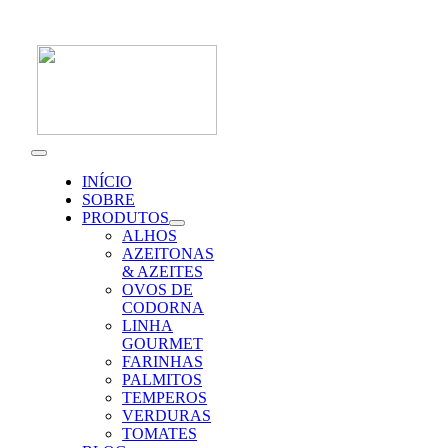
Skip
to
content
Toggle
Navigation
INÍCIO
SOBRE
PRODUTOS
ALHOS
AZEITONAS
& AZEITES
OVOS DE
CODORNA
LINHA
GOURMET
FARINHAS
PALMITOS
TEMPEROS
VERDURAS
TOMATES