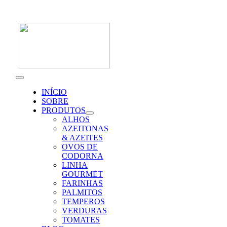
Skip
to
content
Toggle
Navigation
INÍCIO
SOBRE
PRODUTOS
ALHOS
AZEITONAS
& AZEITES
OVOS DE
CODORNA
LINHA
GOURMET
FARINHAS
PALMITOS
TEMPEROS
VERDURAS
TOMATES