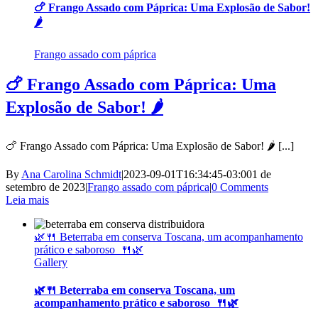
🍗 Frango Assado com Páprica: Uma Explosão de Sabor!
🌶️
Frango assado com páprica
🍗 Frango Assado com Páprica: Uma
Explosão de Sabor! 🌶️
🍗 Frango Assado com Páprica: Uma Explosão de Sabor! 🌶️ [...]
By
Ana Carolina Schmidt
|
2023-09-01T16:34:45-03:00
1 de
setembro de 2023
|
Frango assado com páprica
|
0 Comments
Leia mais
🌿🍴 Beterraba em conserva Toscana, um acompanhamento
prático e saboroso 🍴🌿
Gallery
🌿🍴 Beterraba em conserva Toscana, um
acompanhamento prático e saboroso 🍴🌿