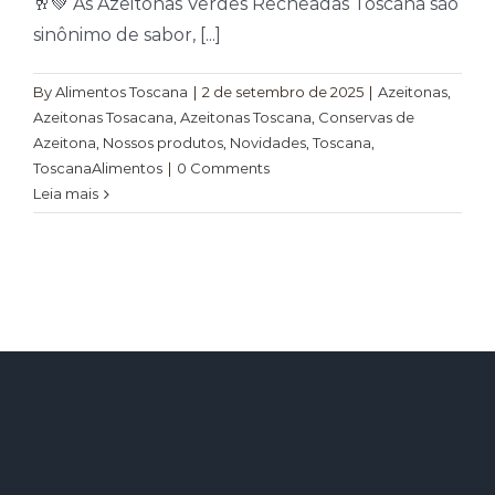
🥂💚 As Azeitonas Verdes Recheadas Toscana são
sinônimo de sabor, [...]
By
Alimentos Toscana
|
2 de setembro de 2025
|
Azeitonas
,
Azeitonas Tosacana
,
Azeitonas Toscana
,
Conservas de
Azeitona
,
Nossos produtos
,
Novidades
,
Toscana
,
ToscanaAlimentos
|
0 Comments
Leia mais