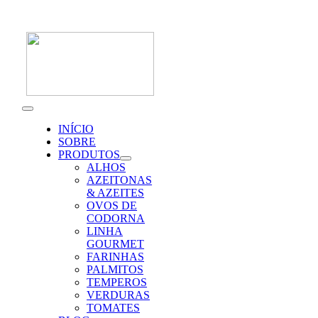
Skip
to
content
Toggle
Navigation
INÍCIO
SOBRE
PRODUTOS
ALHOS
AZEITONAS
& AZEITES
OVOS DE
CODORNA
LINHA
GOURMET
FARINHAS
PALMITOS
TEMPEROS
VERDURAS
TOMATES