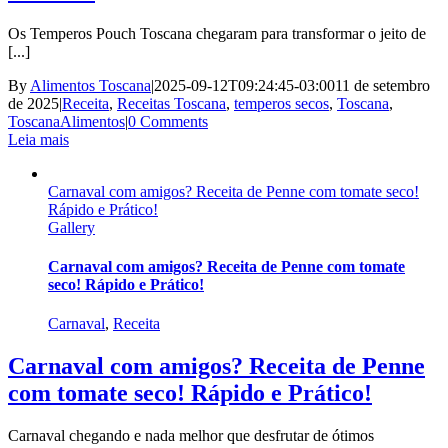
Os Temperos Pouch Toscana chegaram para transformar o jeito de
[...]
By
Alimentos Toscana
|
2025-09-12T09:24:45-03:00
11 de setembro
de 2025
|
Receita
,
Receitas Toscana
,
temperos secos
,
Toscana
,
ToscanaAlimentos
|
0 Comments
Leia mais
Carnaval com amigos? Receita de Penne com tomate seco!
Rápido e Prático!
Gallery
Carnaval com amigos? Receita de Penne com tomate
seco! Rápido e Prático!
Carnaval
,
Receita
Carnaval com amigos? Receita de Penne
com tomate seco! Rápido e Prático!
Carnaval chegando e nada melhor que desfrutar de ótimos