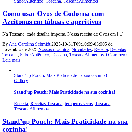
SaborAutêntico
,
Toscana
,
ToscanaAlimentos
Como usar Ovos de Codorna com
Azeitonas em tábuas e aperitivos
Na Toscana, cada detalhe importa. Nossa receita de Ovos em [...]
By
Ana Carolina Schmidt
|
2025-10-31T09:10:09-03:00
5 de
novembro de 2025
|
Nossos produtos
,
Novidades
,
Receita
,
Receitas
Toscana
,
SaborAutêntico
,
Toscana
,
ToscanaAlimentos
|
0 Comments
Leia mais
Stand’up Pouch: Mais Praticidade na sua cozinha!
Gallery
Stand’up Pouch: Mais Praticidade na sua cozinha!
Receita
,
Receitas Toscana
,
temperos secos
,
Toscana
,
ToscanaAlimentos
Stand’up Pouch: Mais Praticidade na sua
cozinha!