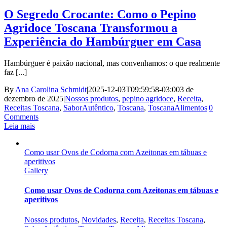
O Segredo Crocante: Como o Pepino
Agridoce Toscana Transformou a
Experiência do Hambúrguer em Casa
Hambúrguer é paixão nacional, mas convenhamos: o que realmente
faz [...]
By
Ana Carolina Schmidt
|
2025-12-03T09:59:58-03:00
3 de
dezembro de 2025
|
Nossos produtos
,
pepino agridoce
,
Receita
,
Receitas Toscana
,
SaborAutêntico
,
Toscana
,
ToscanaAlimentos
|
0
Comments
Leia mais
Como usar Ovos de Codorna com Azeitonas em tábuas e
aperitivos
Gallery
Como usar Ovos de Codorna com Azeitonas em tábuas e
aperitivos
Nossos produtos
,
Novidades
,
Receita
,
Receitas Toscana
,