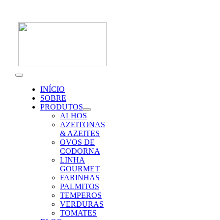
Skip
to
content
Toggle
Navigation
INÍCIO
SOBRE
PRODUTOS
ALHOS
AZEITONAS
& AZEITES
OVOS DE
CODORNA
LINHA
GOURMET
FARINHAS
PALMITOS
TEMPEROS
VERDURAS
TOMATES