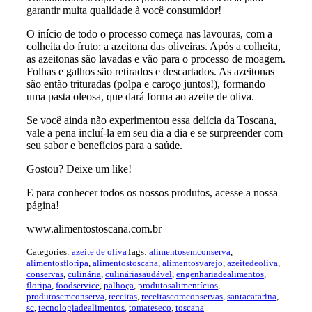
garantir muita qualidade à você consumidor!
O início de todo o processo começa nas lavouras, com a
colheita do fruto: a azeitona das oliveiras. Após a colheita,
as azeitonas são lavadas e vão para o processo de moagem.
Folhas e galhos são retirados e descartados. As azeitonas
são então trituradas (polpa e caroço juntos!), formando
uma pasta oleosa, que dará forma ao azeite de oliva.
Se você ainda não experimentou essa delícia da Toscana,
vale a pena incluí-la em seu dia a dia e se surpreender com
seu sabor e benefícios para a saúde.
Gostou? Deixe um like!
E para conhecer todos os nossos produtos, acesse a nossa
página!
www.alimentostoscana.com.br
Categories:
azeite de oliva
Tags:
alimentosemconserva
,
alimentosfloripa
,
alimentostoscana
,
alimentosvarejo
,
azeitedeoliva
,
conservas
,
culinária
,
culináriasaudável
,
engenhariadealimentos
,
floripa
,
foodservice
,
palhoça
,
produtosalimentícios
,
produtosemconserva
,
receitas
,
receitascomconservas
,
santacatarina
,
sc
,
tecnologiadealimentos
,
tomateseco
,
toscana