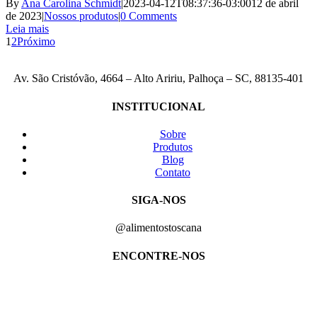
By
Ana Carolina Schmidt
|
2023-04-12T08:37:36-03:00
12 de abril
de 2023
|
Nossos produtos
|
0 Comments
Leia mais
1
2
Próximo
Av. São Cristóvão, 4664 – Alto Aririu, Palhoça – SC, 88135-401
INSTITUCIONAL
Sobre
Produtos
Blog
Contato
SIGA-NOS
@alimentostoscana
ENCONTRE-NOS