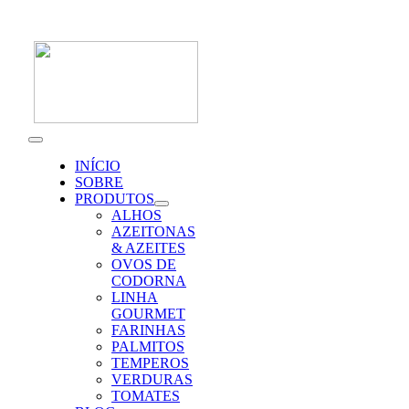
Skip
to
content
Toggle
Navigation
INÍCIO
SOBRE
PRODUTOS
ALHOS
AZEITONAS
& AZEITES
OVOS DE
CODORNA
LINHA
GOURMET
FARINHAS
PALMITOS
TEMPEROS
VERDURAS
TOMATES