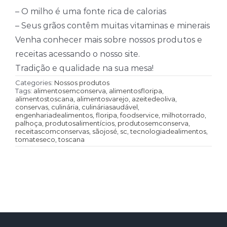
– O milho é uma fonte rica de calorias
– Seus grãos contêm muitas vitaminas e minerais
Venha conhecer mais sobre nossos produtos e
receitas acessando o nosso site.
Tradição e qualidade na sua mesa!
Categories:
Nossos produtos
Tags:
alimentosemconserva
,
alimentosfloripa
,
alimentostoscana
,
alimentosvarejo
,
azeitedeoliva
,
conservas
,
culinária
,
culináriasaudável
,
engenhariadealimentos
,
floripa
,
foodservice
,
milhotorrado
,
palhoça
,
produtosalimentícios
,
produtosemconserva
,
receitascomconservas
,
sãojosé
,
sc
,
tecnologiadealimentos
,
tomateseco
,
toscana