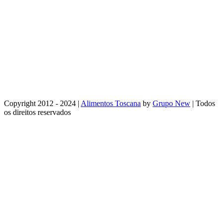
Copyright 2012 - 2024 |
Alimentos Toscana
by
Grupo New
| Todos
os direitos reservados
Facebook
Instagram
Email
WhatsApp
Go
to
Top