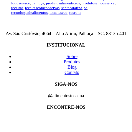
foodservice
,
palhoça
,
produtosalimentícios
,
produtosemconserva
,
receitas
,
receitascomconservas
,
santacatarina
,
sc
,
tecnologiadealimentos
,
tomateseco
,
toscana
Av. São Cristóvão, 4664 – Alto Aririu, Palhoça – SC, 88135-401
INSTITUCIONAL
Sobre
Produtos
Blog
Contato
SIGA-NOS
@alimentostoscana
ENCONTRE-NOS