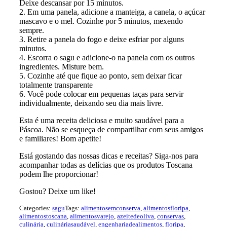
Deixe descansar por 15 minutos.
2. Em uma panela, adicione a manteiga, a canela, o açúcar
mascavo e o mel. Cozinhe por 5 minutos, mexendo
sempre.
3. Retire a panela do fogo e deixe esfriar por alguns
minutos.
4. Escorra o sagu e adicione-o na panela com os outros
ingredientes. Misture bem.
5. Cozinhe até que fique ao ponto, sem deixar ficar
totalmente transparente
6. Você pode colocar em pequenas taças para servir
individualmente, deixando seu dia mais livre.
Esta é uma receita deliciosa e muito saudável para a
Páscoa. Não se esqueça de compartilhar com seus amigos
e familiares! Bom apetite!
Está gostando das nossas dicas e receitas? Siga-nos para
acompanhar todas as delícias que os produtos Toscana
podem lhe proporcionar!
Gostou? Deixe um like!
Categories:
sagu
Tags:
alimentosemconserva
,
alimentosfloripa
,
alimentostoscana
,
alimentosvarejo
,
azeitedeoliva
,
conservas
,
culinária
,
culináriasaudável
,
engenhariadealimentos
,
floripa
,