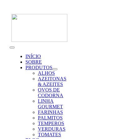
Skip
to
content
Toggle
Navigation
INÍCIO
SOBRE
PRODUTOS
ALHOS
AZEITONAS
& AZEITES
OVOS DE
CODORNA
LINHA
GOURMET
FARINHAS
PALMITOS
TEMPEROS
VERDURAS
TOMATES