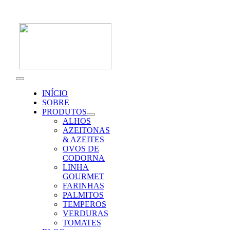
Skip
to
content
Toggle
Navigation
INÍCIO
SOBRE
PRODUTOS
ALHOS
AZEITONAS
& AZEITES
OVOS DE
CODORNA
LINHA
GOURMET
FARINHAS
PALMITOS
TEMPEROS
VERDURAS
TOMATES