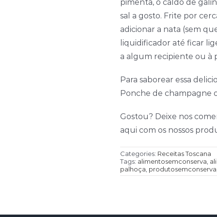
pimenta, o caldo de galin
sal a gosto. Frite por cer
adicionar a nata (sem que
liquidificador até ficar 
a algum recipiente ou à 
Para saborear essa delic
Ponche de champagne o
Gostou? Deixe nos coment
aqui com os nossos produ
Categories:
Receitas Toscana
Tags:
alimentosemconserva
,
al
palhoça
,
produtosemconserva