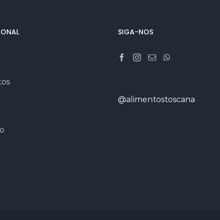
IONAL
SIGA-NOS
tos
@alimentostoscana
o