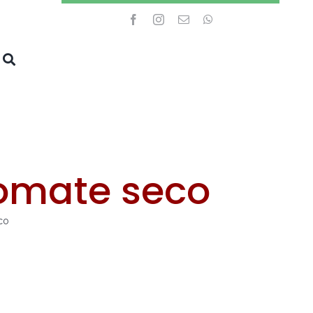
omate seco
co