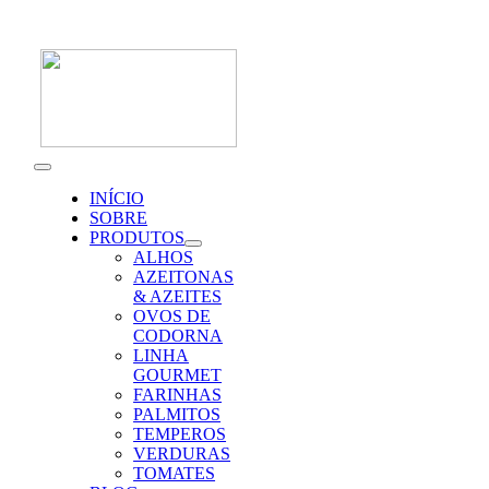
Skip
to
content
Toggle
Navigation
INÍCIO
SOBRE
PRODUTOS
ALHOS
AZEITONAS
& AZEITES
OVOS DE
CODORNA
LINHA
GOURMET
FARINHAS
PALMITOS
TEMPEROS
VERDURAS
TOMATES