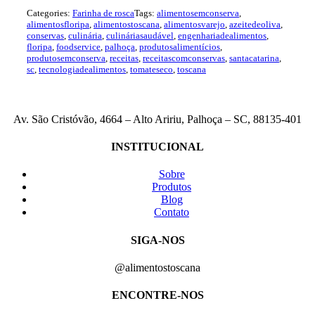
Categories:
Farinha de rosca
Tags:
alimentosemconserva
,
alimentosfloripa
,
alimentostoscana
,
alimentosvarejo
,
azeitedeoliva
,
conservas
,
culinária
,
culináriasaudável
,
engenhariadealimentos
,
floripa
,
foodservice
,
palhoça
,
produtosalimentícios
,
produtosemconserva
,
receitas
,
receitascomconservas
,
santacatarina
,
sc
,
tecnologiadealimentos
,
tomateseco
,
toscana
Av. São Cristóvão, 4664 – Alto Aririu, Palhoça – SC, 88135-401
INSTITUCIONAL
Sobre
Produtos
Blog
Contato
SIGA-NOS
@alimentostoscana
ENCONTRE-NOS