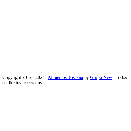
Copyright 2012 - 2024 |
Alimentos Toscana
by
Grupo New
| Todos
os direitos reservados
Facebook
Instagram
Email
WhatsApp
Go
to
Top