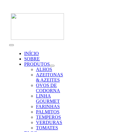
Skip
to
content
Toggle
Navigation
INÍCIO
SOBRE
PRODUTOS
ALHOS
AZEITONAS
& AZEITES
OVOS DE
CODORNA
LINHA
GOURMET
FARINHAS
PALMITOS
TEMPEROS
VERDURAS
TOMATES