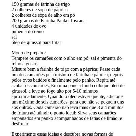
150 gramas de farinha de trigo
2 colheres de sopa de páprica
2 colheres de sopa de alho em pó
200 gramas de Farinha Panko Toscana
4 unidades de ovo
pimenta do reino
sal
óleo de girassol para fritar
Modo de preparo:
Tempere os camarões com o alho em pó, sal e pimenta do
reino a gosto;
Misture bem a farinha de trigo com a páprica; Passe cada
um dos camarões pela mistura de farinha e páprica, depois
pelos ovos batidos e finalmente pelo panko. Repita até
acabar os camarões; Em uma panela funda coloque óleo de
girassol, e leve ao fogo alto por 5-10 minutos
aproximadamente. Quando o óleo estiver quente, adicione
um máximo de seis camarões, para que não se peguem uns
aos outros. Cada camarão não leva mais que 3 a 4 minutos
de fritura até atingir o ponto ideal; Sirva seus camarões
empanados em panko acompanhados de fatias de limão, e
desfrutar.
Experimente essas ideias e descubra novas formas de