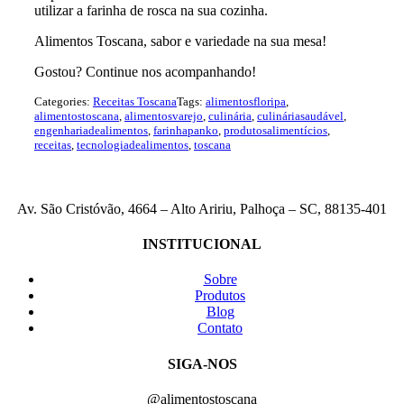
utilizar a farinha de rosca na sua cozinha.
Alimentos Toscana, sabor e variedade na sua mesa!
Gostou? Continue nos acompanhando!
Categories:
Receitas Toscana
Tags:
alimentosfloripa
,
alimentostoscana
,
alimentosvarejo
,
culinária
,
culináriasaudável
,
engenhariadealimentos
,
farinhapanko
,
produtosalimentícios
,
receitas
,
tecnologiadealimentos
,
toscana
Av. São Cristóvão, 4664 – Alto Aririu, Palhoça – SC, 88135-401
INSTITUCIONAL
Sobre
Produtos
Blog
Contato
SIGA-NOS
@alimentostoscana